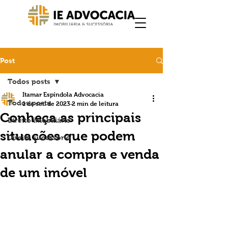
Post
Todos posts
Itamar Espíndola Advocacia
Todos posts
1 de set. de 2023
2 min de leitura
Conheça as principais
Direito imobiliário
situações que podem
Direito sucessório
anular a compra e venda
de um imóvel