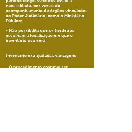
período longo, visto que existe a
necessidade, por vezes, do
acompanhamento de órgãos vinculados
ao Poder Judiciário, como o Ministério
Público;
- Não possibilita que os herdeiros
escolham a localização em que o
inventário ocorrerá;
Inventário extrajudicial: vantagens
- O procedimento costuma ser
concluído dentro de semanas a alguns
meses, a depender das circunstâncias;
- Os gastos com essa modalidade de
inventário são menores, já que não
envolve audiências e diligências, a título
de exemplo. O pequeno período de
tempo, para a finalização do inventário
extrajudicial, se comparado ao
inventário judicial, contribui também
para o custo acessível;