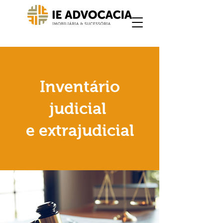
Inventário
judicial
e extrajudicial